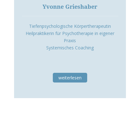
Yvonne Grieshaber
Tiefenpsychologische Körpertherapeutin
Heilpraktikerin für Psychotherapie in eigener
Praxis
Systemisches Coaching
weiterlesen